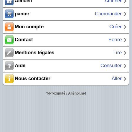
Accueil
Afficher
panier
Commander
Mon compte
Créer
Contact
Ecrire
Mentions légales
Lire
Aide
Consulter
Nous contacter
Aller
Y-Proximité / Aliénor.net