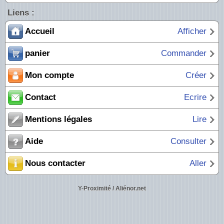
Liens :
Accueil
Afficher
panier
Commander
Mon compte
Créer
Contact
Ecrire
Mentions légales
Lire
Aide
Consulter
Nous contacter
Aller
Y-Proximité / Aliénor.net